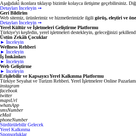
Aşağıdaki ikonlara tıklayıp bizimle kolayca iletişime geçebilirsiniz. Diğe
Detayları İnceleyin ➞
Geri Bildirim
Web sitemiz, ürünlerimiz ve hizmetlerimizle ilgili
görüş, eleştiri ve öne
Detayları İnceleyin ➞
Yerel Kültür ve İşletmeleri Geliştirme Platformu
Türkiye'yi keşfedin, yerel işletmeleri destekleyin, geleceğinizi şekillend
Üstün Zekâlı Çocuklar
► İnceleyin
Wellness Rehberi
► İnceleyin
İş İmkânları
► İnceleyin
Web Geliştirme
► İnceleyin
Erişilebilir ve Kapsayıcı Yerel Kalkınma Platformu
Türkiye Seyahat ve Turizm Rehberi. Yerel İşletmelere Online Pazarlama.
instagram
facebook
twitter
mapsUrl
whatsApp
smsNumber
eMail
phoneNumber
Sürdürülebilir Gelecek
Yerel Kalkınma
Sponsorluklar