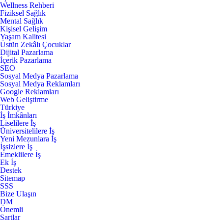
Wellness Rehberi
Fiziksel Sağlık
Mental Sağlık
Kişisel Gelişim
Yaşam Kalitesi
Üstün Zekâlı Çocuklar
Dijital Pazarlama
İçerik Pazarlama
SEO
Sosyal Medya Pazarlama
Sosyal Medya Reklamları
Google Reklamları
Web Geliştirme
Türkiye
İş İmkânları
Liselilere İş
Üniversitelilere İş
Yeni Mezunlara İş
İşsizlere İş
Emeklilere İş
Ek İş
Destek
Sitemap
SSS
Bize Ulaşın
DM
Önemli
Şartlar