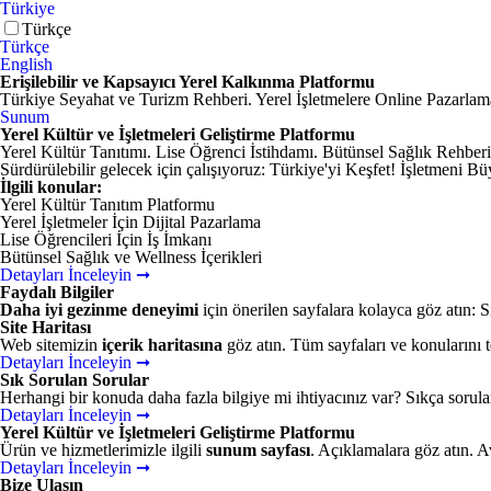
Türkiye
Türkçe
Türkçe
English
Erişilebilir ve Kapsayıcı Yerel Kalkınma Platformu
Türkiye Seyahat ve Turizm Rehberi. Yerel İşletmelere Online Pazarlama.
Sunum
Yerel Kültür ve İşletmeleri Geliştirme Platformu
Yerel Kültür Tanıtımı. Lise Öğrenci İstihdamı. Bütünsel Sağlık Rehberi
Sürdürülebilir gelecek için çalışıyoruz: Türkiye'yi Keşfet! İşletmeni Bü
İlgili konular:
Yerel Kültür Tanıtım Platformu
Yerel İşletmeler İçin Dijital Pazarlama
Lise Öğrencileri İçin İş İmkanı
Bütünsel Sağlık ve Wellness İçerikleri
Detayları İnceleyin ➞
Faydalı Bilgiler
Daha iyi gezinme deneyimi
için önerilen sayfalara kolayca göz atın: S
Site Haritası
Web sitemizin
içerik haritasına
göz atın. Tüm sayfaları ve konularını te
Detayları İnceleyin ➞
Sık Sorulan Sorular
Herhangi bir konuda daha fazla bilgiye mi ihtiyacınız var? Sıkça sorul
Detayları İnceleyin ➞
Yerel Kültür ve İşletmeleri Geliştirme Platformu
Ürün ve hizmetlerimizle ilgili
sunum sayfası
. Açıklamalara göz atın. Av
Detayları İnceleyin ➞
Bize Ulaşın