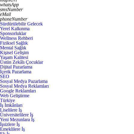
whatsApp
smsNumber
eMail
phoneNumber
Sürdürülebilir Gelecek
Yerel Kalkınma
Sponsorluklar
Wellness Rehberi
Fiziksel Sağlık
Mental Sağlık
Kişisel Gelişim
Yaşam Kalitesi
Üstün Zekâlı Çocuklar
Dijital Pazarlama
İçerik Pazarlama
SEO
Sosyal Medya Pazarlama
Sosyal Medya Reklamları
Google Reklamları
Web Geliştirme
Türkiye
İş İmkânları
Liselilere İş
Üniversitelilere İş
Yeni Mezunlara İş
İşsizlere İş
Emeklilere İş
Ek İş