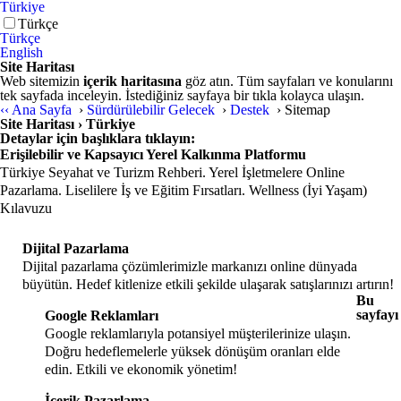
Türkiye
English
Türkçe
English
Site Haritası
Web sitemizin
içerik haritasına
göz atın. Tüm sayfaları ve konularını
tek sayfada inceleyin. İstediğiniz sayfaya bir tıkla kolayca ulaşın.
‹‹
Ana Sayfa
›
Sürdürülebilir Gelecek
›
Destek
›
Sitemap
Site Haritası › Türkiye
Detaylar için başlıklara tıklayın:
Erişilebilir ve Kapsayıcı Yerel Kalkınma Platformu
Türkiye Seyahat ve Turizm Rehberi. Yerel İşletmelere Online
Pazarlama. Liselilere İş ve Eğitim Fırsatları. Wellness (İyi Yaşam)
Kılavuzu
Dijital Pazarlama
Dijital pazarlama çözümlerimizle markanızı online dünyada
büyütün. Hedef kitlenize etkili şekilde ulaşarak satışlarınızı artırın!
Bu
sayfayı
Google Reklamları
Google reklamlarıyla potansiyel müşterilerinize ulaşın.
Doğru hedeflemelerle yüksek dönüşüm oranları elde
edin. Etkili ve ekonomik yönetim!
İçerik Pazarlama