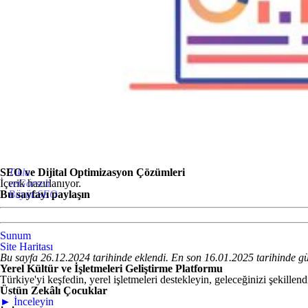
SEO ve Dijital Optimizasyon Çözümleri
Tıkla
İçerik hazırlanıyor.
veGörseli
Bu sayfayı paylaşın
Büyüt:SEO
Sunum
Site Haritası
Bu sayfa 26.12.2024 tarihinde eklendi. En son 16.01.2025 tarihinde gü
Yerel Kültür ve İşletmeleri Geliştirme Platformu
Türkiye'yi keşfedin, yerel işletmeleri destekleyin, geleceğinizi şekillend
Üstün Zekâlı Çocuklar
► İnceleyin