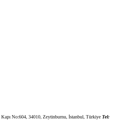
ç Kapı No:604,
34010
,
Zeytinburnu, İstanbul
,
Türkiye
Tel: