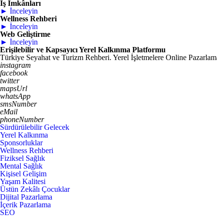
İş İmkânları
► İnceleyin
Wellness Rehberi
► İnceleyin
Web Geliştirme
► İnceleyin
Erişilebilir ve Kapsayıcı Yerel Kalkınma Platformu
Türkiye Seyahat ve Turizm Rehberi. Yerel İşletmelere Online Pazarlama.
instagram
facebook
twitter
mapsUrl
whatsApp
smsNumber
eMail
phoneNumber
Sürdürülebilir Gelecek
Yerel Kalkınma
Sponsorluklar
Wellness Rehberi
Fiziksel Sağlık
Mental Sağlık
Kişisel Gelişim
Yaşam Kalitesi
Üstün Zekâlı Çocuklar
Dijital Pazarlama
İçerik Pazarlama
SEO