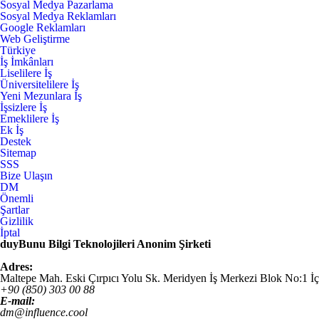
Sosyal Medya Pazarlama
Sosyal Medya Reklamları
Google Reklamları
Web Geliştirme
Türkiye
İş İmkânları
Liselilere İş
Üniversitelilere İş
Yeni Mezunlara İş
İşsizlere İş
Emeklilere İş
Ek İş
Destek
Sitemap
SSS
Bize Ulaşın
DM
Önemli
Şartlar
Gizlilik
İptal
duyBunu Bilgi Teknolojileri Anonim Şirketi
Adres:
Maltepe Mah. Eski Çırpıcı Yolu Sk. Meridyen İş Merkezi Blok No:1 İ
+90 (850) 303 00 88
E-mail:
dm@influence.cool