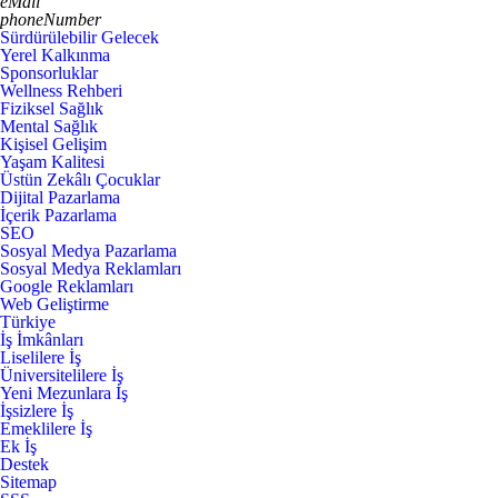
eMail
phoneNumber
Sürdürülebilir Gelecek
Yerel Kalkınma
Sponsorluklar
Wellness Rehberi
Fiziksel Sağlık
Mental Sağlık
Kişisel Gelişim
Yaşam Kalitesi
Üstün Zekâlı Çocuklar
Dijital Pazarlama
İçerik Pazarlama
SEO
Sosyal Medya Pazarlama
Sosyal Medya Reklamları
Google Reklamları
Web Geliştirme
Türkiye
İş İmkânları
Liselilere İş
Üniversitelilere İş
Yeni Mezunlara İş
İşsizlere İş
Emeklilere İş
Ek İş
Destek
Sitemap