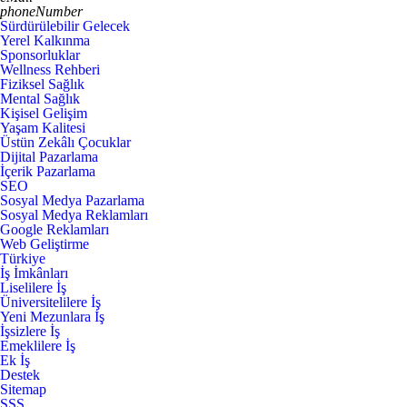
phoneNumber
Sürdürülebilir Gelecek
Yerel Kalkınma
Sponsorluklar
Wellness Rehberi
Fiziksel Sağlık
Mental Sağlık
Kişisel Gelişim
Yaşam Kalitesi
Üstün Zekâlı Çocuklar
Dijital Pazarlama
İçerik Pazarlama
SEO
Sosyal Medya Pazarlama
Sosyal Medya Reklamları
Google Reklamları
Web Geliştirme
Türkiye
İş İmkânları
Liselilere İş
Üniversitelilere İş
Yeni Mezunlara İş
İşsizlere İş
Emeklilere İş
Ek İş
Destek
Sitemap
SSS