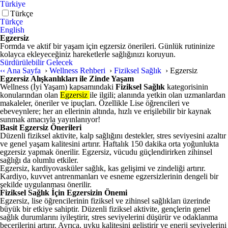
Türkiye
Türkçe
Türkçe
English
Egzersiz
Formda ve aktif bir yaşam için egzersiz önerileri. Günlük rutininize
kolayca ekleyeceğiniz hareketlerle sağlığınızı koruyun.
Sürdürülebilir Gelecek
‹‹
Ana Sayfa
›
Wellness Rehberi
›
Fiziksel Sağlık
›
Egzersiz
Egzersiz Alışkanlıkları ile Zinde Yaşam
Wellness (İyi Yaşam) kapsamındaki
Fiziksel Sağlık
kategorisinin
konularından olan
Egzersiz
ile ilgili; alanında yetkin olan uzmanlardan
makaleler, öneriler ve ipuçları. Özellikle Lise öğrencileri ve
ebeveynlere; her an ellerinin altında, hızlı ve erişilebilir bir kaynak
sunmak amacıyla yayınlanıyor!
Basit Egzersiz Önerileri
Düzenli fiziksel aktivite, kalp sağlığını destekler, stres seviyesini azaltır
ve genel yaşam kalitesini artırır. Haftalık 150 dakika orta yoğunlukta
egzersiz yapmak önerilir. Egzersiz, vücudu güçlendirirken zihinsel
sağlığı da olumlu etkiler.
Egzersiz, kardiyovasküler sağlık, kas gelişimi ve zindeliği artırır.
Kardiyo, kuvvet antrenmanları ve esneme egzersizlerinin dengeli bir
şekilde uygulanması önerilir.
Fiziksel Sağlık İçin Egzersizin Önemi
Egzersiz, lise öğrencilerinin fiziksel ve zihinsel sağlıkları üzerinde
büyük bir etkiye sahiptir. Düzenli fiziksel aktivite, gençlerin genel
sağlık durumlarını iyileştirir, stres seviyelerini düşürür ve odaklanma
becerilerini artırır. Ayrıca, uyku kalitesini geliştirir ve enerji seviyelerini