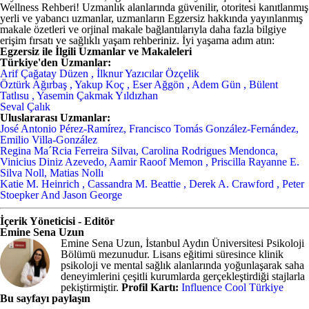
Wellness Rehberi! Uzmanlık alanlarında güvenilir, otoritesi kanıtlanmış
yerli ve yabancı uzmanlar, uzmanların Egzersiz hakkında yayınlanmış
makale özetleri ve orjinal makale bağlantılarıyla daha fazla bilgiye
erişim fırsatı ve sağlıklı yaşam rehberiniz. İyi yaşama adım atın:
Egzersiz ile İlgili Uzmanlar ve Makaleleri
Türkiye'den Uzmanlar:
Arif Çağatay Düzen , İlknur Yazıcılar Özçelik
Öztürk Ağırbaş , Yakup Koç , Eser Ağgön , Adem Gün , Bülent
Tatlısu , Yasemin Çakmak Yıldızhan
Seval Çalık
Uluslararası Uzmanlar:
José Antonio Pérez-Ramírez, Francisco Tomás González-Fernández,
Emilio Villa-González
Regina Ma´Rcia Ferreira Silvaı, Carolina Rodrigues Mendonca,
Vinicius Diniz Azevedo, Aamir Raoof Memon , Priscilla Rayanne E.
Silva Noll, Matias Nollı
Katie M. Heinrich , Cassandra M. Beattie , Derek A. Crawford , Peter
Stoepker And Jason George
İçerik Yöneticisi - Editör
Emine Sena Uzun
Emine Sena Uzun, İstanbul Aydın Üniversitesi Psikoloji
Bölümü mezunudur. Lisans eğitimi süresince klinik
psikoloji ve mental sağlık alanlarında yoğunlaşarak saha
deneyimlerini çeşitli kurumlarda gerçekleştirdiği stajlarla
pekiştirmiştir.
Profil Kartı:
Influence Cool Türkiye
Bu sayfayı paylaşın