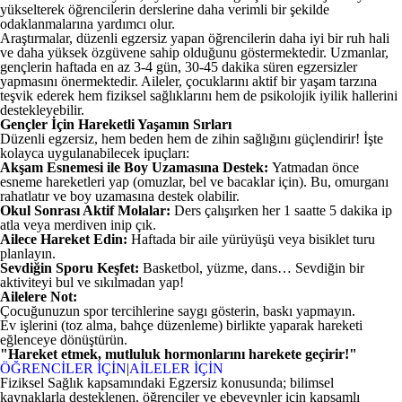
yükselterek öğrencilerin derslerine daha verimli bir şekilde
odaklanmalarına yardımcı olur.
Araştırmalar, düzenli egzersiz yapan öğrencilerin daha iyi bir ruh hali
ve daha yüksek özgüvene sahip olduğunu göstermektedir. Uzmanlar,
gençlerin haftada en az 3-4 gün, 30-45 dakika süren egzersizler
yapmasını önermektedir. Aileler, çocuklarını aktif bir yaşam tarzına
teşvik ederek hem fiziksel sağlıklarını hem de psikolojik iyilik hallerini
destekleyebilir.
Gençler İçin Hareketli Yaşamın Sırları
Düzenli egzersiz, hem beden hem de zihin sağlığını güçlendirir! İşte
kolayca uygulanabilecek ipuçları:
Akşam Esnemesi ile Boy Uzamasına Destek:
Yatmadan önce
esneme hareketleri yap (omuzlar, bel ve bacaklar için). Bu, omurganı
rahatlatır ve boy uzamasına destek olabilir.
Okul Sonrası Aktif Molalar:
Ders çalışırken her 1 saatte 5 dakika ip
atla veya merdiven inip çık.
Ailece Hareket Edin:
Haftada bir aile yürüyüşü veya bisiklet turu
planlayın.
Sevdiğin Sporu Keşfet:
Basketbol, yüzme, dans… Sevdiğin bir
aktiviteyi bul ve sıkılmadan yap!
Ailelere Not:
Çocuğunuzun spor tercihlerine saygı gösterin, baskı yapmayın.
Ev işlerini (toz alma, bahçe düzenleme) birlikte yaparak hareketi
eğlenceye dönüştürün.
"Hareket etmek, mutluluk hormonlarını harekete geçirir!"
ÖĞRENCİLER İÇİN
|
AİLELER İÇİN
Fiziksel Sağlık kapsamındaki Egzersiz konusunda; bilimsel
kaynaklarla desteklenen, öğrenciler ve ebeveynler için kapsamlı