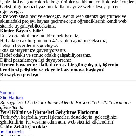
İşinizi kolaylaştıracak rekabetçi ürünler ve hizmetler. Rakipsiz ücretler,
Geliştirdiğimiz özel yazılımı kullanmayı ve web sitesi yapmayı
öğreteceğiz,
Size web sitesi hediye edeceğiz. Kendi web sitenizi geliştirmek ve
aklınızdaki projeyi hayata geçirmek için öğrendiklerini; kendi web
sitende uygulayabileceksiniz.
Kimler Başvurabilir?
En az orta okul mezunu bir emekliyseniz,
Haftada en az bir gününün 4-5 saatini ayırabilecekseniz,
İletişim becerileriniz güçlüyse,
İkna kabiliyetinize güveniyorsanız,
Hedef odaklı ve sonuç odaklı çalışabiliyorsanız,
Dijital pazarlamaya ilgi duyuyorsanız.
Hemen başvurun: Haftada en az bir gün çalışıp iş öğrenin,
kendinizi geliştirin ve ek gelir kazanmaya başlayın!
Bu sayfayı paylaşın
Sunum
Site Haritası
Bu sayfa 26.12.2024 tarihinde eklendi. En son 25.01.2025 tarihinde
güncellendi.
Yerel Kültür ve İşletmeleri Geliştirme Platformu
Türkiye'yi keşfedin, yerel işletmeleri destekleyin, geleceğinizi
şekillendirin, iyi yaşama adım atın, web sitenizi güçlendirin!
Üstün Zekâlı Çocuklar
► İnceleyin