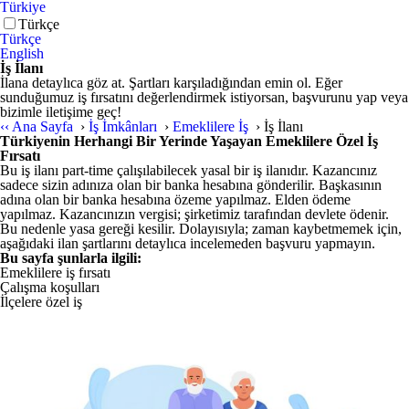
Türkiye
Türkçe
Türkçe
English
İş İlanı
İlana detaylıca göz at. Şartları karşıladığından emin ol. Eğer
sunduğumuz iş fırsatını değerlendirmek istiyorsan, başvurunu yap veya
bizimle iletişime geç!
‹‹
Ana Sayfa
›
İş İmkânları
›
Emeklilere İş
›
İş İlanı
Türkiyenin Herhangi Bir Yerinde Yaşayan Emeklilere Özel İş
Fırsatı
Bu iş ilanı part-time çalışılabilecek yasal bir iş ilanıdır. Kazancınız
sadece sizin adınıza olan bir banka hesabına gönderilir. Başkasının
adına olan bir banka hesabına özeme yapılmaz. Elden ödeme
yapılmaz. Kazancınızın vergisi; şirketimiz tarafından devlete ödenir.
Bu nedenle yasa gereği kesilir. Dolayısıyla; zaman kaybetmemek için,
aşağıdaki ilan şartlarını detaylıca incelemeden başvuru yapmayın.
Bu sayfa şunlarla ilgili:
Emeklilere iş fırsatı
Çalışma koşulları
İlçelere özel iş