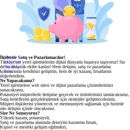
İlçelerde Satış ve Pazarlamacılar!
Tıkla
Türkiye'nin yerel işletmelerini dijital dünyada başarıya taşıyoruz! Siz
veGörseli
de bu dinamik ekibe katılın! Hem iletişim, satış ve pazarlama
Büyüt:İş
konularında kendinizi geliştirin, hem de iyi kazanç fırsatlarını
İlanı
değerlendirin.
Ne Yapacaksınız?
Yerel işletmelere web sitesi ve dijital pazarlama çözümlerimizi
sunacaksınız,
Potansiyel müşterilerle iletişime geçecek ve ürünlerimizi tanıtacaksınız,
Satış hedeflerini gerçekleştirmek için stratejiler geliştireceksiniz,
Müşteri ilişkilerini yönetecek ve memnuniyeti sağlamak için bizimle
sıkı iletişim içinde olacaksınız.
Size Ne Sunuyoruz?
Yüksek kazanç potansiyeli,
Satış ve pazarlama alanında deneyim kazanma fırsatı,
Kişisel ve mesleki gelişim eğitimleri,