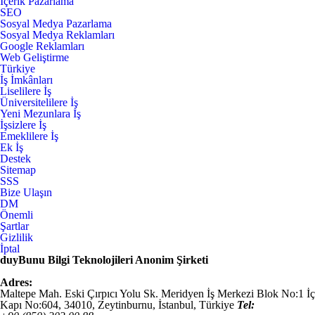
İçerik Pazarlama
SEO
Sosyal Medya Pazarlama
Sosyal Medya Reklamları
Google Reklamları
Web Geliştirme
Türkiye
İş İmkânları
Liselilere İş
Üniversitelilere İş
Yeni Mezunlara İş
İşsizlere İş
Emeklilere İş
Ek İş
Destek
Sitemap
SSS
Bize Ulaşın
DM
Önemli
Şartlar
Gizlilik
İptal
duyBunu Bilgi Teknolojileri Anonim Şirketi
Adres:
Maltepe Mah. Eski Çırpıcı Yolu Sk. Meridyen İş Merkezi Blok No:1 İç
Kapı No:604,
34010
,
Zeytinburnu, İstanbul
,
Türkiye
Tel: