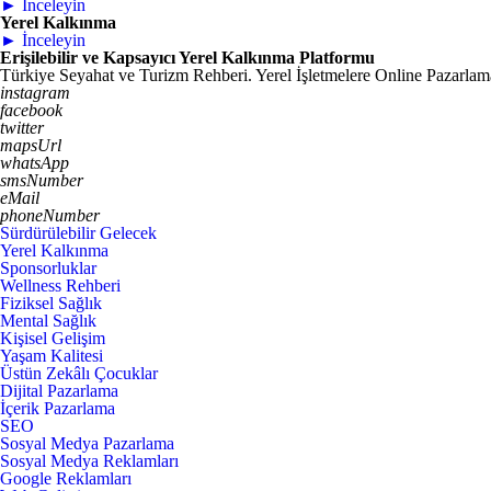
► İnceleyin
Yerel Kalkınma
► İnceleyin
Erişilebilir ve Kapsayıcı Yerel Kalkınma Platformu
Türkiye Seyahat ve Turizm Rehberi. Yerel İşletmelere Online Pazarlama.
instagram
facebook
twitter
mapsUrl
whatsApp
smsNumber
eMail
phoneNumber
Sürdürülebilir Gelecek
Yerel Kalkınma
Sponsorluklar
Wellness Rehberi
Fiziksel Sağlık
Mental Sağlık
Kişisel Gelişim
Yaşam Kalitesi
Üstün Zekâlı Çocuklar
Dijital Pazarlama
İçerik Pazarlama
SEO
Sosyal Medya Pazarlama
Sosyal Medya Reklamları
Google Reklamları