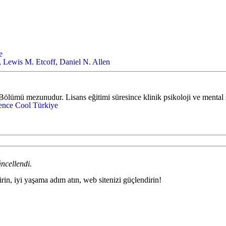
e
, Lewis M. Etcoff, Daniel N. Allen
ölümü mezunudur. Lisans eğitimi süresince klinik psikoloji ve mental s
uence Cool Türkiye
ncellendi.
irin, iyi yaşama adım atın, web sitenizi güçlendirin!