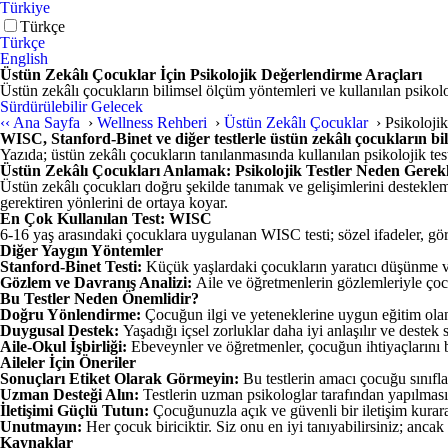
Türkiye
Türkçe
Türkçe
English
Üstün Zekâlı Çocuklar İçin Psikolojik Değerlendirme Araçları
Üstün zekâlı çocukların bilimsel ölçüm yöntemleri ve kullanılan psikoloj
Sürdürülebilir Gelecek
‹‹
Ana Sayfa
›
Wellness Rehberi
›
Üstün Zekâlı Çocuklar
›
Psikolojik
WISC, Stanford-Binet ve diğer testlerle üstün zekâlı çocukların bil
Yazıda; üstün zekâlı çocukların tanılanmasında kullanılan psikolojik tes
Üstün Zekâlı Çocukları Anlamak: Psikolojik Testler Neden Gerekl
Üstün zekâlı çocukları doğru şekilde tanımak ve gelişimlerini desteklemek
gerektiren yönlerini de ortaya koyar.
En Çok Kullanılan Test: WISC
6-16 yaş arasındaki çocuklara uygulanan WISC testi; sözel ifadeler, görse
Diğer Yaygın Yöntemler
Stanford-Binet Testi:
Küçük yaşlardaki çocukların yaratıcı düşünme v
Gözlem ve Davranış Analizi:
Aile ve öğretmenlerin gözlemleriyle çoc
Bu Testler Neden Önemlidir?
Doğru Yönlendirme:
Çocuğun ilgi ve yeteneklerine uygun eğitim olana
Duygusal Destek:
Yaşadığı içsel zorluklar daha iyi anlaşılır ve destek s
Aile-Okul İşbirliği:
Ebeveynler ve öğretmenler, çocuğun ihtiyaçlarını bir
Aileler İçin Öneriler
Sonuçları Etiket Olarak Görmeyin:
Bu testlerin amacı çocuğu sınıfl
Uzman Desteği Alın:
Testlerin uzman psikologlar tarafından yapılmas
İletişimi Güçlü Tutun:
Çocuğunuzla açık ve güvenli bir iletişim kurar
Unutmayın:
Her çocuk biriciktir. Siz onu en iyi tanıyabilirsiniz; anca
Kaynaklar