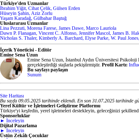
Türkiye'den Uzmanlar
İbrahim Yiğit, Cihat Çelik, Gülsen Erden
Hüseyin Şahin, Aziz Zorlu
Yaşam Karadağ, Gülbahar Baştuğ
Uluslararası Uzmanlar
Lina Pezzuti, Morena Farese, James Dawe, Marco Lauriola
Dawn P. Flanagan, Vincent C. Alfonso, Jennifer Mascol, James B. Hal
Nicholas S. Thaler, Kimberly A. Barchard, Elyse Parke, W. Paul Jones
İçerik Yöneticisi - Editör
Emine Sena Uzun
Emine Sena Uzun, İstanbul Aydın Üniversitesi Psikoloji B
gerçekleştirdiği stajlarla pekiştirmiştir.
Profil Kartı:
Infl
Bu sayfayı paylaşın
Sunum
Site Haritası
Bu sayfa 09.05.2025 tarihinde eklendi. En son 31.07.2025 tarihinde gü
Yerel Kültür ve İşletmeleri Geliştirme Platformu
Türkiye'yi keşfedin, yerel işletmeleri destekleyin, geleceğinizi şekillend
Sponsorluklar
► İnceleyin
Dijital Pazarlama
► İnceleyin
Üstün Zekâlı Çocuklar