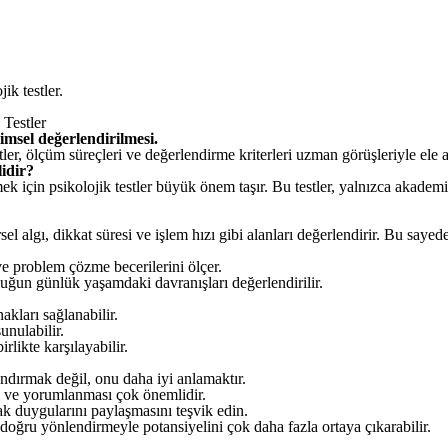
ik testler.
 Testler
imsel değerlendirilmesi.
tler, ölçüm süreçleri ve değerlendirme kriterleri uzman görüşleriyle ele 
idir?
 için psikolojik testler büyük önem taşır. Bu testler, yalnızca akademik 
l algı, dikkat süresi ve işlem hızı gibi alanları değerlendirir. Bu sayed
e problem çözme becerilerini ölçer.
uğun günlük yaşamdaki davranışları değerlendirilir.
kları sağlanabilir.
unulabilir.
likte karşılayabilir.
andırmak değil, onu daha iyi anlamaktır.
ı ve yorumlanması çok önemlidir.
ak duygularını paylaşmasını teşvik edin.
k doğru yönlendirmeyle potansiyelini çok daha fazla ortaya çıkarabilir.